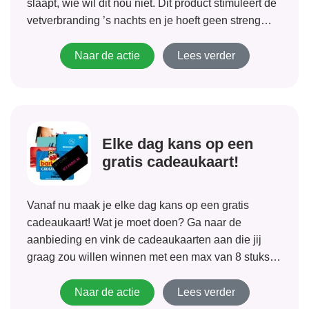
slaapt, wie wil dit nou niet. Dit product stimuleert de
vetverbranding ’s nachts en je hoeft geen streng
dieet te volgen.
Naar de actie
Lees verder
Elke dag kans op een
gratis cadeaukaart!
Vanaf nu maak je elke dag kans op een gratis
cadeaukaart! Wat je moet doen? Ga naar de
aanbieding en vink de cadeaukaarten aan die jij
graag zou willen winnen met een max van 8 stuks.
Laat je gegevens achter en de volgende werkdag
hoor...
Naar de actie
Lees verder