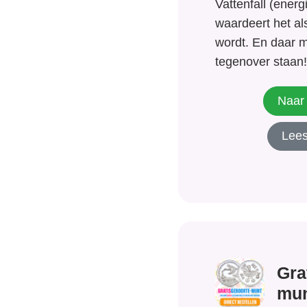
Vattenfall (energ
waardeert het als
wordt. En daar m
tegenover staan! 
wordt bij Vattenfa
cadeau naar keuz
Naar 
VastePrijsEnergie
Lees
Verstuur je aanv
en binnen 4 weke
Gra
mu