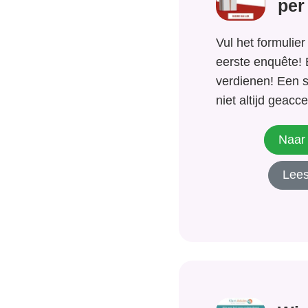
per
Vul het formulier
eerste enquête! 
verdienen! Een 
niet altijd geac
jouw mening doet
sterke mening o
Naar 
films? Heb je ee
Lees
mening over bijv
tandpasta!...