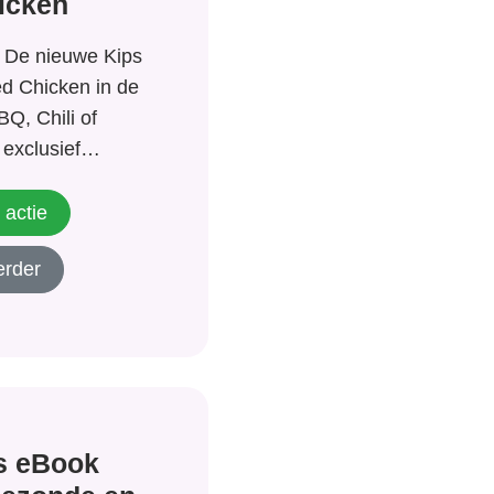
icken
! De nieuwe Kips
ed Chicken in de
Q, Chili of
 exclusief
Albert Heijn.
 actie
erder
s eBook