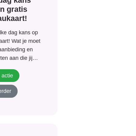
dag kans
n gratis
ukaart!
lke dag kans op
aart! Wat je moet
aanbieding en
en aan die jij
innen met een
aat je gegevens
 actie
ende werkdag
erder