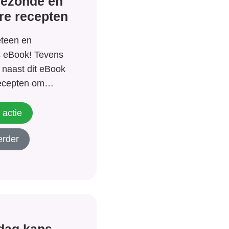
gezonde en
re recepten
eteen en
s eBook! Tevens
s naast dit eBook
recepten om
 met een
.Wat je kunt
 actie
advies met tips
erder
gen eetgedrag
ekkere recepten