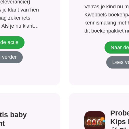
ieleverancier)
Verras je kind nu m
 je klant van hen
Kwebbels boekenpa
ag zeker iets
kennismaking met 
Als je nu klant
dit boekenpakket nu
ll krijg je een
aangeboden (exclu
e bij
de actie
verzendkosten). He
Naar de
 tot 1 jaar.
uit 4 leuke lees-, 
 verder
raag voor energie
Lees v
bekende merken en
n nadat...
samengesteld op b
leeftijd en het gesla
Probe
tis baby
Kips 
nt