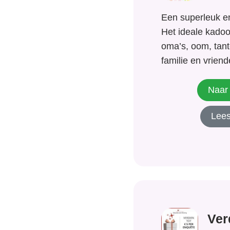
Een superleuk en
Het ideale kadoo
oma’s, oom, tant
familie en vrien
munt is leuk en 
ouders, zowel nu 
Naar 
baby munt is ge
Lees
auspiciën van de
is...
Ver