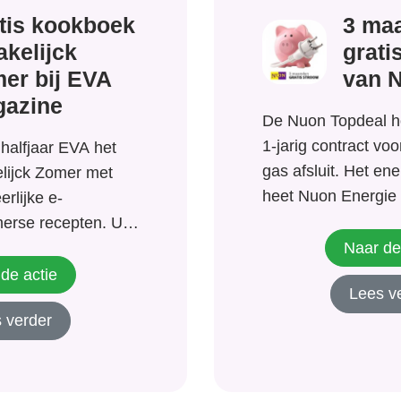
tis kookboek
3 ma
kelijck
grati
er bij EVA
van 
azine
De Nuon Topdeal ho
1-jarig contract vo
 halfjaar EVA het
gas afsluit. Het en
ijck Zomer met
heet Nuon Energie 
rlijke e-
prijzen. Een jaar l
erse recepten. U
korting op het lever
Naar de
voor een ander
stroom van Nuon
jk de CD Kinga
de actie
Lees v
Energie ontvangen.
nis met dit leuke
 verder
concreet op neer d
azine speciaal voor
maanden...
k de...