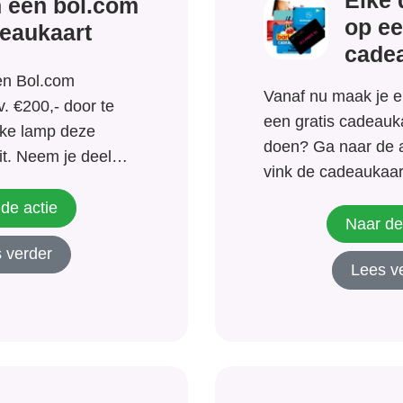
Elke 
 een bol.com
op ee
eaukaart
cadea
en Bol.com
Vanaf nu maak je e
. €200,- door te
een gratis cadeauk
lke lamp deze
doen? Ga naar de 
it. Neem je deel
vink de cadeaukaart
e dan verleen je
graag zou willen w
n Besparenkan om
de actie
max van 8 stuks. L
Naar de
isch contact met je
achter en de volg
 verder
zullen je een
Lees v
hoor...