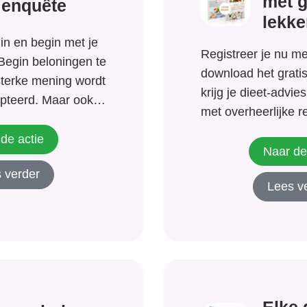
met 
 enquête
lekke
 in en begin met je
Registreer je nu m
Begin beloningen te
download het grati
sterke mening wordt
krijg je dieet-advie
cepteerd. Maar ook
met overheerlijke 
 ertoe! Heb je een
direct te beginnen
ver mode of nieuwe
de actie
gezonden lifestylel
Naar de
n controversiële
verwachten: Dieet-
 verder
oorbeeld
Lees v
op basis van je ei
Gratis eBook met l
om...