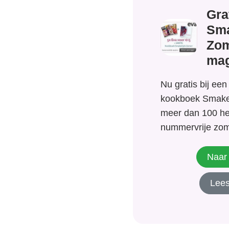
Gra
Sma
Zom
mag
Nu gratis bij een
kookboek Smakel
meer dan 100 hee
nummervrije zom
kunt ook kiezen 
geschenk nameli
Naar 
Bán. Maak nu ken
Lees
christelijke mag
vrouwen en bekij