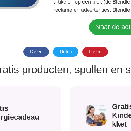
artikelen op één plek (de Blendl
reclame en advertenties. Blendle 
Naar de act
Delen
Delen
Delen
ratis producten, spullen en 
Grati
tis
Kind
rgiecadeau
kket