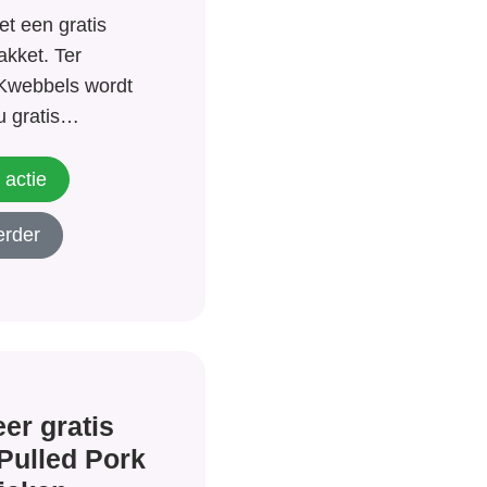
et een gratis
kket. Ter
Kwebbels wordt
 gratis
sief
t pakket bestaat
 actie
en doeboeken van
erder
 wordt
asis van de
cht van...
er gratis
Pulled Pork