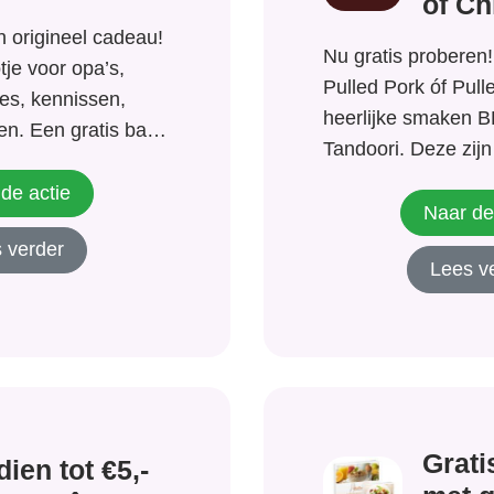
óf Ch
 origineel cadeau!
Nu gratis proberen
tje voor opa’s,
Pulled Pork óf Pull
es, kennissen,
heerlijke smaken BB
den. Een gratis baby
Tandoori. Deze zijn
waardevol voor de
verkrijgbaar bij de 
als later. De Gratis
de actie
Naar de
slagen onder
 verder
 Munt-Online. Er
Lees v
Grati
dien tot €5,-