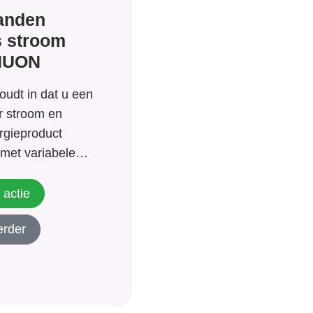
anden
s stroom
NUON
udt in dat u een
or stroom en
ergieproduct
met variabele
ang zult u 25%
ingstarief voor
 actie
erder
 Dit komt er
at u dus 3