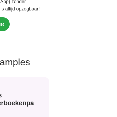
e App) zonder
is altijd opzegbaar!
ie
samples
s
erboekenpa