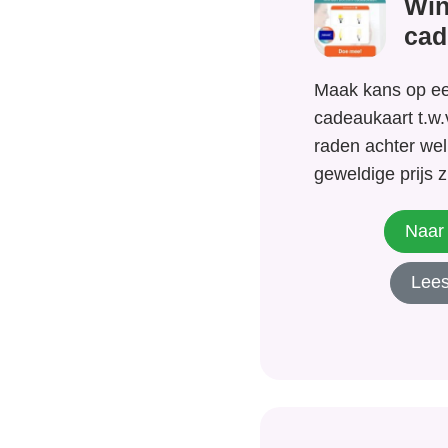
Win
cad
Maak kans op e
cadeaukaart t.w.v
raden achter we
geweldige prijs z
aan deze winacti
toestemming aa
Naar 
eenmalig telefon
Lees
op te nemen. Ze 
vrijblijvend en...