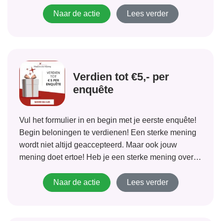
Indien je recht hebt op deze huurtoeslag kun je hem
direct aanvragen! Wacht niet langer!
Naar de actie
Lees verder
Verdien tot €5,- per
enquête
Vul het formulier in en begin met je eerste enquête!
Begin beloningen te verdienen! Een sterke mening
wordt niet altijd geaccepteerd. Maar ook jouw
mening doet ertoe! Heb je een sterke mening over
mode of nieuwe films? Heb je een controversiële
mening over bijvoorbeeld tandpasta!...
Naar de actie
Lees verder