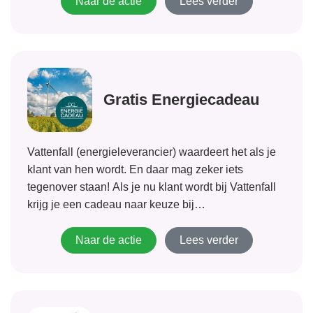
acties en promoties, wellicht zit er iets voor je bij.
Naar de actie
Lees verder
Kortingen...
Gratis Energiecadeau
Vattenfall (energieleverancier) waardeert het als je
klant van hen wordt. En daar mag zeker iets
tegenover staan! Als je nu klant wordt bij Vattenfall
krijg je een cadeau naar keuze bij
VastePrijsEnergie tot 1 jaar. Verstuur je aanvraag
voor energie en binnen 4 weken nadat...
Naar de actie
Lees verder