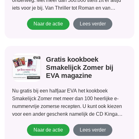
onderweg. Met meer dan 300.000 titels zit er altijd
iets voor je bij. Van Thriller tot Roman en van
Klassieker tot kindersprookjes en alles er tussenin
en erbuiten met Storytel luister...
Naar de actie
Lees verder
Gratis kookboek
Smakelijck Zomer bij
EVA magazine
Nu gratis bij een halfjaar EVA het kookboek
Smakelijck Zomer met meer dan 100 heerlijke e-
nummervrije zomerse recepten. U kunt ook kiezen
voor een ander geschenk namelijk de CD Kinga
Bán. Maak nu kennis met dit leuke christelijke
magazine speciaal voor vrouwen en bekijk de...
Naar de actie
Lees verder