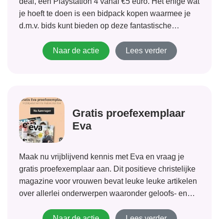
deal, een Playstation 4 vanaf €5 euro. Het enige wat
je hoeft te doen is een bidpack kopen waarmee je
d.m.v. bids kunt bieden op deze fantastische
aanbieding. Het opbieden gaat per 1 cent en het is
dus een hele...
Naar de actie
Lees verder
Gratis proefexemplaar
Eva
Maak nu vrijblijvend kennis met Eva en vraag je
gratis proefexemplaar aan. Dit positieve christelijke
magazine voor vrouwen bevat leuke leuke artikelen
over allerlei onderwerpen waaronder geloofs- en
levensvragen maar ook rubrieken over mode,
natuur, koken en uitgaan.
Naar de actie
Lees verder