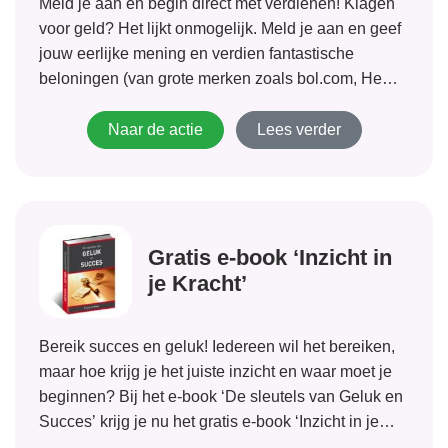
Meld je aan en begin direct met verdienen! Klagen
voor geld? Het lijkt onmogelijk. Meld je aan en geef
jouw eerlijke mening en verdien fantastische
beloningen (van grote merken zoals bol.com, Hema,
Zalando en Karwei) met snelle en eenvoudige
online enquêtes.
Naar de actie
Lees verder
Gratis e-book ‘Inzicht in
je Kracht’
Bereik succes en geluk! Iedereen wil het bereiken,
maar hoe krijg je het juiste inzicht en waar moet je
beginnen? Bij het e-book ‘De sleutels van Geluk en
Succes’ krijg je nu het gratis e-book ‘Inzicht in je
Kracht’. Voor inzicht en hulp om met...