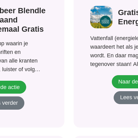
beer Blendle
Grati
aand
Ener
emaal Gratis
Vattenfall (energiel
pp waarin je
waardeert het als j
riften en
wordt. En daar mag
van alle kranten
tegenover staan! Al
 luister of volg
wordt bij Vattenfall 
eer dan 3 miljoen
cadeau naar keuze 
Naar de
 plek (de Blendle
de actie
VastePrijsEnergie to
lame en
Lees v
Verstuur je aanvra
 verder
dle is altijd
en binnen 4 weken 