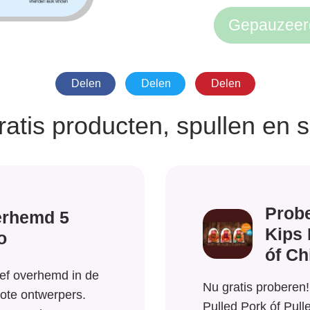
Gepauzeer
Delen
Delen
Delen
ratis producten, spullen en 
Probe
rhemd 5
Kips 
o
óf Ch
ief overhemd in de
Nu gratis proberen
rote ontwerpers.
Pulled Pork óf Pull