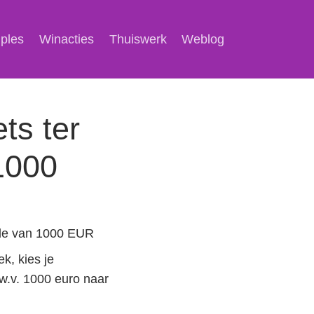
mples
Winacties
Thuiswerk
Weblog
ets ter
1000
rde van 1000 EUR
k, kies je
.w.v. 1000 euro naar