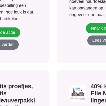
hoeveel huurtoesla
 bestelling een
kan ontvangen op H
, hoe leuk is dat.
ongeveer een paar 
t artikelen,
waar je aan toe ben
upplementen en
tot € 3936,- per jaa
Naar de
s product bij elke
de actie
Indien je recht heb
s thuisbezorgd in de
Lees v
huurtoeslag kun je 
 verder
aanvragen! Wacht n
tis proefjes,
40% k
tis
Elle
eauverpakki
linge