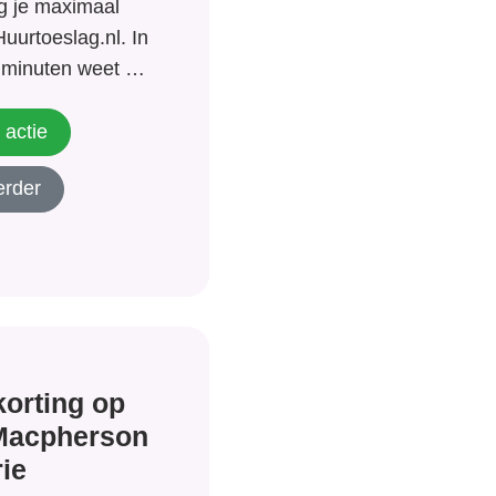
g je maximaal
uurtoeslag.nl. In
minuten weet je
t en het kan je
r opleveren!
 actie
t op deze
erder
hem direct
iet langer!
orting op
 Macpherson
rie