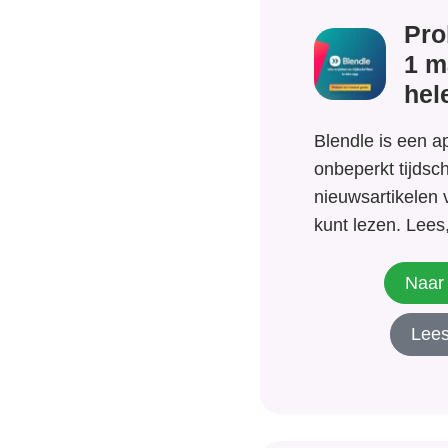
Pro
1 m
hel
Blendle is een a
onbeperkt tijdsch
nieuwsartikelen 
kunt lezen. Lees,
interesses met m
artikelen op één
Naar 
App) zonder rec
Lees
advertenties. Blen
opzegbaar!