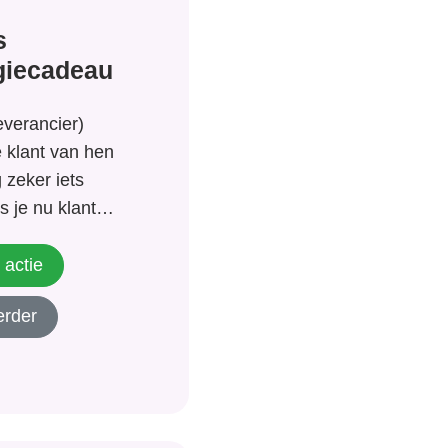
s
giecadeau
everancier)
e klant van hen
 zeker iets
s je nu klant
krijg je een
bij
 actie
t 1 jaar.
erder
ag voor energie
nadat...