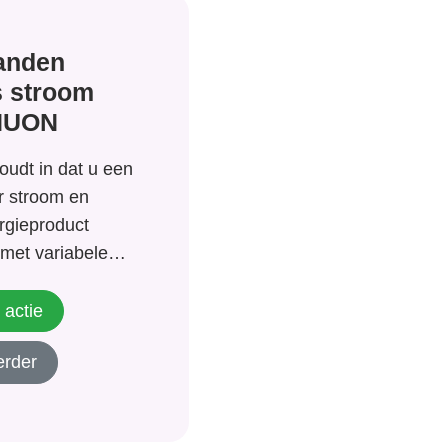
anden
s stroom
NUON
udt in dat u een
or stroom en
ergieproduct
met variabele
ang zult u 25%
ingstarief voor
 actie
erder
 Dit komt er
at u dus 3