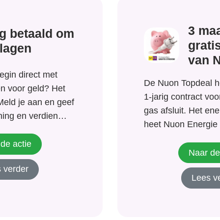
3 ma
jg betaald om
grati
klagen
van 
egin direct met
De Nuon Topdeal ho
n voor geld? Het
1-jarig contract vo
 Meld je aan en geef
gas afsluit. Het en
ning en verdien
heet Nuon Energie 
oningen (van grote
prijzen. Een jaar l
l.com, Hema,
de actie
korting op het lever
Naar de
i) met snelle en
stroom van Nuon
 verder
ne enquêtes.
Lees v
Energie ontvangen.
concreet op neer d
maanden...