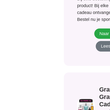
product! Bij elke
cadeau ontvangen
Bestel nu je spor
superfoods of s
ontvang een grati
Naar 
bestelling. Grati
Lees
BeNeLux.
Gra
Gra
Cad