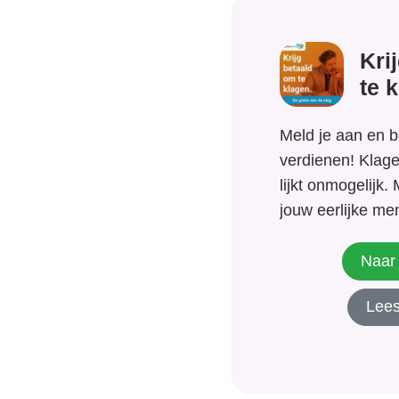
Kri
te 
Meld je aan en b
verdienen! Klage
lijkt onmogelijk.
jouw eerlijke me
fantastische bel
merken zoals bo
Naar 
Zalando en Karwe
Lees
eenvoudige onli