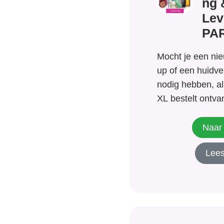
ng 
Lev
PAR
Mocht je een nie
up of een huidve
nodig hebben, al
XL bestelt ontvang
proefmonsters, g
cadeauverpakkin
Naar 
spulletjes gratis
Lees
direct leuke acti
wellicht zit er iet
Kortingen...