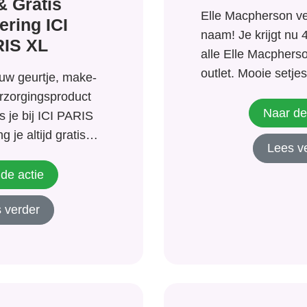
& Gratis
Elle Macpherson ve
ering ICI
naam! Je krijgt nu 
IS XL
alle Elle Macpherso
outlet. Mooie setjes
uw geurtje, make-
strings en meer. Kij
rzorgingsproduct
mooi item Elle Mac
Naar de
s je bij ICI PARIS
lingerie voor je bij 
 je altijd gratis
Lees v
biedt ook...
ratis
g en worden je
de actie
 geleverd. Bekijk
 verder
es en promoties,
s voor je bij.