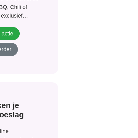
Q, Chili of
 exclusief
Albert Heijn.
 actie
erder
en je
oeslag
line