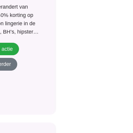
randert van
40% korting op
n lingerie in de
, BH’s, hipsters,
k snel of er een
pherson Intimate
 actie
zit. Dit leuke merk
erder