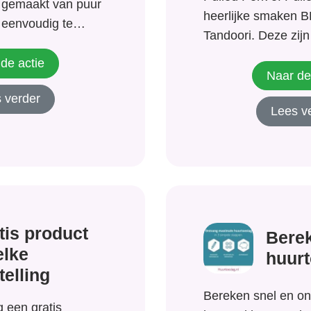
 gemaakt van puur
heerlijke smaken BB
 eenvoudig te
Tandoori. Deze zijn
t voor iedere
verkrijgbaar bij de 
 prachtige
de actie
Naar de
ormaal €62,00 en u
 verder
exclusief voor
Lees v
ring van van...
tis product
Berek
elke
huurt
telling
Bereken snel en on
g een gratis