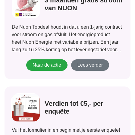
3 maanden gratis stroom
van NUON
De Nuon Topdeal houdt in dat u een 1-jarig contract
voor stroom en gas afsluit. Het energieproduct
heet Nuon Energie met variabele prijzen. Een jaar
lang zult u 25% korting op het leveringstarief voor
stroom van Nuon Energie ontvangen. Dit komt er
concreet op neer dat u dus 3 maanden...
Naar de actie
Lees verder
Verdien tot €5,- per
enquête
Vul het formulier in en begin met je eerste enquête!