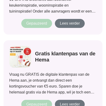
keukeninspiratie, wooninspiratie en
tuininspiratie! Onder alle aanvragers wordt er een
KitchenAid Keukenmachine verloot t.w.v. € 539,-
Mocht je gaan verhuizen of verbouwen, dan is het
Gepauzeerd
Lees verder
altijd leuk om inspiratie op te doen. Vraag de gratis...
Gratis klantenpas van de
Hema
Vraag nu GRATIS de digitale klantenpas van de
Hema aan, je ontvangt dan direct een
kortingsvoucher van €5 euro. Sparen doe je
helemaal gratis via de Hema app, wil je toch een
plastic pas dan kan je die voor €0,50 afhalen bij
jouw Hema. Spaar...
Gepauzeerd
Lees verder