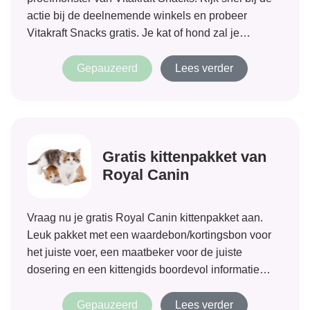
actie bij de deelnemende winkels en probeer
Vitakraft Snacks gratis. Je kat of hond zal je
dankbaar zijn! Kijk hier voor de deelnemende
speciaalzaken.
Gepauzeerd
Lees verder
Gratis kittenpakket van
Royal Canin
Vraag nu je gratis Royal Canin kittenpakket aan.
Leuk pakket met een waardebon/kortingsbon voor
het juiste voer, een maatbeker voor de juiste
dosering en een kittengids boordevol informatie
over de verzorging van je kitten. Ben jij de eigenaar
van een kitten? Vraag je pakket aan...
Gepauzeerd
Lees verder