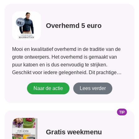
Overhemd 5 euro
Mooi en kwalitatief overhemd in de traditie van de
grote ontwerpers. Het overhemd is gemaakt van
puur katoen en is dus eenvoudig te strijken.
Geschikt voor iedere gelegenheid. Dit prachtige
overhemd kost normaal €62,00 en u ontvangt hem
nu exclusief voor €5,00. Een besparing van van...
Naar de actie
Lees verder
TIP
Gratis weekmenu