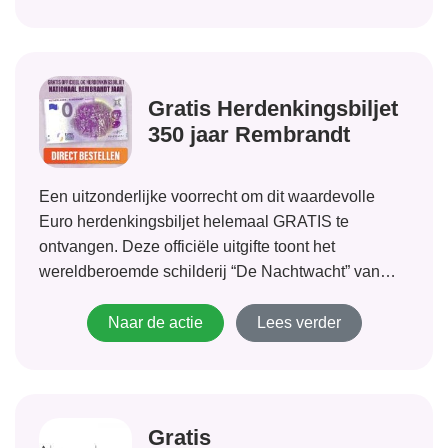
Gratis Herdenkingsbiljet
350 jaar Rembrandt
Een uitzonderlijke voorrecht om dit waardevolle
Euro herdenkingsbiljet helemaal GRATIS te
ontvangen. Deze officiële uitgifte toont het
wereldberoemde schilderij “De Nachtwacht” van
Rembrandt. Vanwege grote internationale interesse
naar zal de voorraad snel afnemen. Dus wees er
Naar de actie
Lees verder
snel bij! Er wordt uitsluitend gevraagd om een
bijdrage...
Gratis