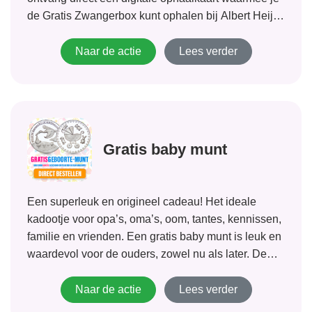
de Gratis Zwangerbox kunt ophalen bij Albert Heijn.
Vier weken na bevalling wordt er contact met je
opgenomen en ontvang je...
Naar de actie
Lees verder
Gratis baby munt
Een superleuk en origineel cadeau! Het ideale
kadootje voor opa’s, oma’s, oom, tantes, kennissen,
familie en vrienden. Een gratis baby munt is leuk en
waardevol voor de ouders, zowel nu als later. De
Gratis baby munt is geslagen onder auspiciën van
de Munt-Online. Er is...
Naar de actie
Lees verder