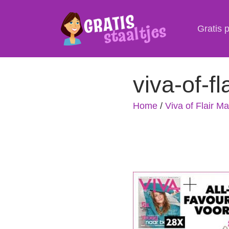
Gratis 
viva-of-f
Home
/
Viva of Flair M