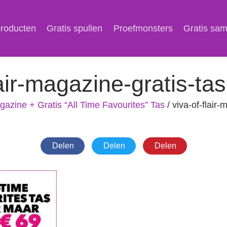
producten
Gratis spullen
Proefmonsters
Gratis sa
lair-magazine-gratis-tas
agazine + Gratis “All Time Favourites” Tas
/
viva-of-flair-
Delen
Delen
Delen