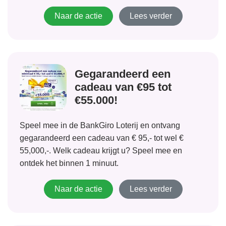
beveiligingsmateriaal aan te brengen. IKEA zorgt
ervoor dat iedereen beveiligingsmateriaal (gratis)
Naar de actie
Lees verder
kan...
Gegarandeerd een
cadeau van €95 tot
€55.000!
Speel mee in de BankGiro Loterij en ontvang
gegarandeerd een cadeau van € 95,- tot wel €
55,000,-. Welk cadeau krijgt u? Speel mee en
ontdek het binnen 1 minuut.
Naar de actie
Lees verder