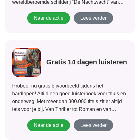
wereldberoemde schilderij “De Nachtwacht” van
Rembrandt. Vanwege grote internationale interesse
naar zal de voorraad snel afnemen. Dus wees er
Naar de actie
Lees verder
snel bij! Er wordt uitsluitend gevraagd om een
bijdrage...
Gratis 14 dagen luisteren
Probeer nu gratis bijvoorbeeld tijdens het
hardlopen! Altijd een goed luisterboek voor thuis en
onderweg. Met meer dan 300.000 titels zit er altijd
iets voor je bij. Van Thriller tot Roman en van
Klassieker tot kindersprookjes en alles er tussenin
en erbuiten met Storytel luister...
Naar de actie
Lees verder