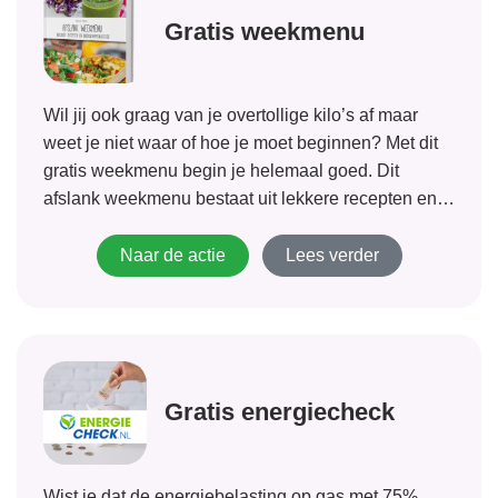
Gratis weekmenu
Wil jij ook graag van je overtollige kilo’s af maar
weet je niet waar of hoe je moet beginnen? Met dit
gratis weekmenu begin je helemaal goed. Dit
afslank weekmenu bestaat uit lekkere recepten en
een handige boodschappenlijst. Kom in actie en
begin je weg...
Naar de actie
Lees verder
Gratis energiecheck
Wist je dat de energiebelasting op gas met 75%