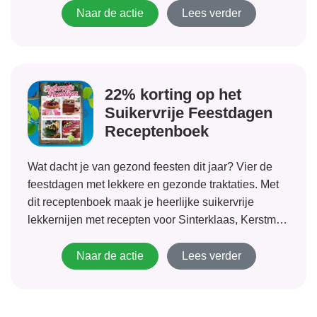
ervoor dat iedereen beveiligingsmateriaal (gratis)
Naar de actie
Lees verder
kan...
22% korting op het
Suikervrije Feestdagen
Receptenboek
Wat dacht je van gezond feesten dit jaar? Vier de
feestdagen met lekkere en gezonde traktaties. Met
dit receptenboek maak je heerlijke suikervrije
lekkernijen met recepten voor Sinterklaas, Kerstmis
en Oudjaar. Nu met 22% korting!
Naar de actie
Lees verder