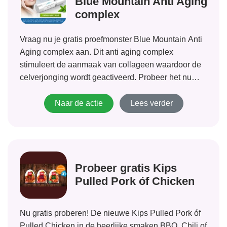
Blue Mountain Anti Aging
complex
Vraag nu je gratis proefmonster Blue Mountain Anti
Aging complex aan. Dit anti aging complex
stimuleert de aanmaak van collageen waardoor de
celverjonging wordt geactiveerd. Probeer het nu
gratis! 5 jaar jonger in 5 weken! Dit nieuwe product
van Blue Mountain Skincare belooft een snel...
Naar de actie
Lees verder
Probeer gratis Kips
Pulled Pork óf Chicken
Nu gratis proberen! De nieuwe Kips Pulled Pork óf
Pulled Chicken in de heerlijke smaken BBQ, Chili of