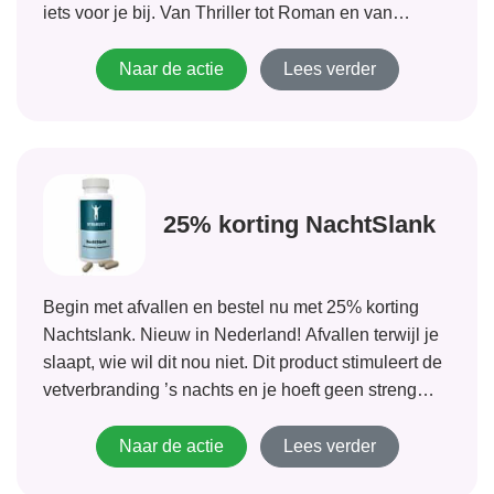
iets voor je bij. Van Thriller tot Roman en van
Klassieker tot kindersprookjes en alles er tussenin
en erbuiten met Storytel luister...
Naar de actie
Lees verder
25% korting NachtSlank
Begin met afvallen en bestel nu met 25% korting
Nachtslank. Nieuw in Nederland! Afvallen terwijl je
slaapt, wie wil dit nou niet. Dit product stimuleert de
vetverbranding ’s nachts en je hoeft geen streng
dieet te volgen.
Naar de actie
Lees verder