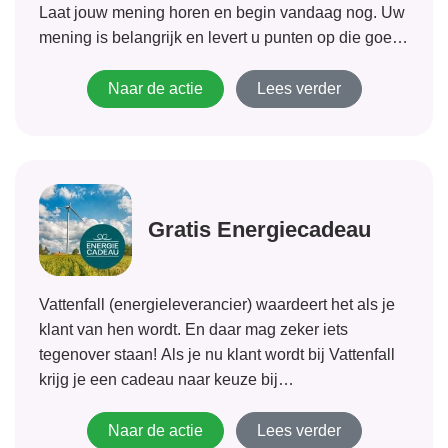
Laat jouw mening horen en begin vandaag nog. Uw
mening is belangrijk en levert u punten op die goed
zijn voor geschenkkaarten, geld en andere prijzen!
Naar de actie
Lees verder
Gratis Energiecadeau
Vattenfall (energieleverancier) waardeert het als je
klant van hen wordt. En daar mag zeker iets
tegenover staan! Als je nu klant wordt bij Vattenfall
krijg je een cadeau naar keuze bij
VastePrijsEnergie tot 1 jaar. Verstuur je aanvraag
voor energie en binnen 4 weken nadat...
Naar de actie
Lees verder