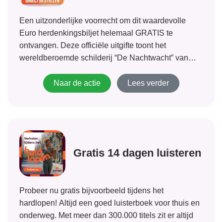
Een uitzonderlijke voorrecht om dit waardevolle
Euro herdenkingsbiljet helemaal GRATIS te
ontvangen. Deze officiële uitgifte toont het
wereldberoemde schilderij “De Nachtwacht” van
Rembrandt. Vanwege grote internationale interesse
naar zal de voorraad snel afnemen. Dus wees er
Naar de actie
Lees verder
snel bij! Er wordt uitsluitend gevraagd om een
bijdrage...
Gratis 14 dagen luisteren
Probeer nu gratis bijvoorbeeld tijdens het
hardlopen! Altijd een goed luisterboek voor thuis en
onderweg. Met meer dan 300.000 titels zit er altijd