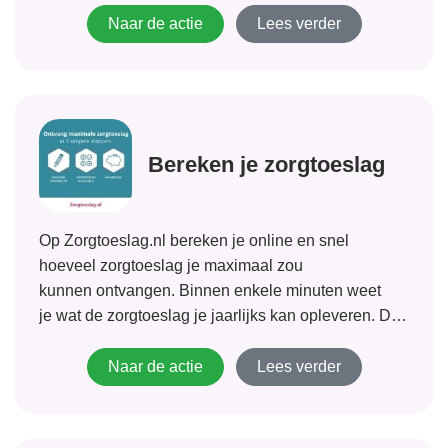
alleen...
Naar de actie
Lees verder
Bereken je zorgtoeslag
Op Zorgtoeslag.nl bereken je online en snel
hoeveel zorgtoeslag je maximaal zou
kunnen ontvangen. Binnen enkele minuten weet
je wat de zorgtoeslag je jaarlijks kan opleveren. De
hoogte van de zorgtoeslag kan oplopen tot € 865,-
per jaar. Als blijkt dat je recht hebt op zorgtoeslag,
Naar de actie
Lees verder
kun je die direct aanvragen.