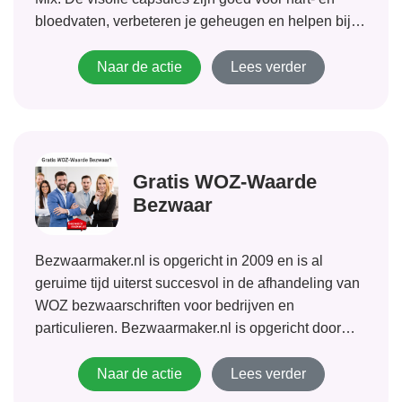
bloedvaten, verbeteren je geheugen en helpen bij
afvallen. De Multi Vitaminen Mix zorgt voor een
betere weerstand en extra...
Naar de actie
Lees verder
Gratis WOZ-Waarde
Bezwaar
Bezwaarmaker.nl is opgericht in 2009 en is al
geruime tijd uiterst succesvol in de afhandeling van
WOZ bezwaarschriften voor bedrijven en
particulieren. Bezwaarmaker.nl is opgericht door
juristen en taxateurs met jarenlange ervaring. De
taxateurs van Bezwaarmaker.nl zijn gespecialiseerd
Naar de actie
Lees verder
in bezwaar- en beroepsprocedures op het gebied...