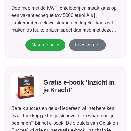
Doe mee met de KWF lenteloterij en maak kans op
een vakantiecheque twv 5000 euro! Als jij
kankeronderzoek wil steunen en tegelijk kans wil
maken op leuke prijzen speel dan mee met deze
loterij. De opbrengsten van worden gebruikt voor
onder andere kankeronderzoek en begeleiding...
Naar de actie
Lees verder
Gratis e-book ‘Inzicht in
je Kracht’
Bereik succes en geluk! Iedereen wil het bereiken,
maar hoe krijg je het juiste inzicht en waar moet je
beginnen? Bij het e-book ‘De sleutels van Geluk en
Succes’ krijg je nu het gratis e-book ‘Inzicht in je