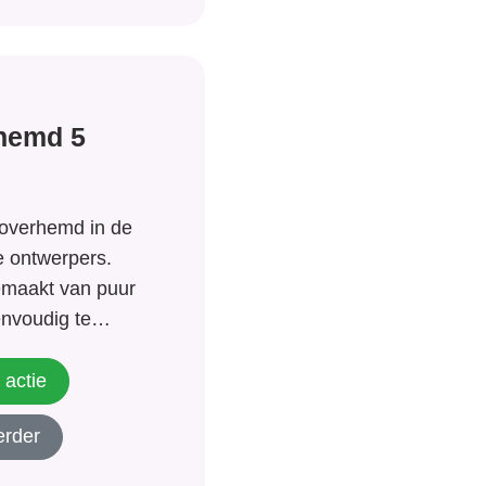
hemd 5
 overhemd in de
te ontwerpers.
emaakt van puur
envoudig te
oor iedere
achtige
 actie
maal €62,00 en u
erder
clusief voor
ng van van...