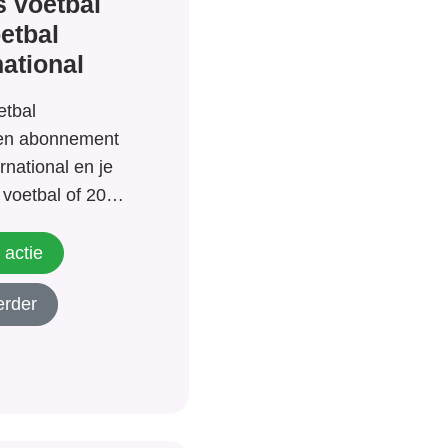
s voetbal
oetbal
national
etbal
een abonnement
rnational en je
 voetbal of 20
llereerste op de
rlaatste
 actie
 is Voetbal
erder
oor jou! Tevens
mium! Bedenk je