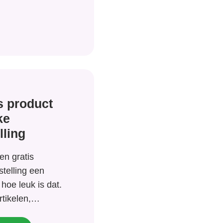
s product
ke
lling
een gratis
stelling een
hoe leuk is dat.
rtikelen,
plementen en