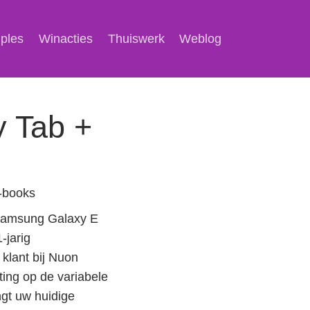
mples
Winacties
Thuiswerk
Weblog
y Tab +
e-books
Samsung Galaxy E
-jarig
 klant bij Nuon
ting op de variabele
gt uw huidige