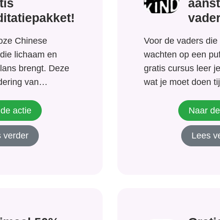
tis
aans
itatiepakket!
vade
loze Chinese
Voor de vaders die n
die lichaam en
wachten op een puf
lans brengt. Deze
gratis cursus leer 
dering van
wat je moet doen t
ineert beweging,
en waar je op let al
ditatie en biedt tal
breken. Wordt een 
de actie
Naar de
oor degenen die
vader! Met deze gra
 verder
Lees v
n. Qigong begint
training leer...
hte van “qi,” de
gie die...