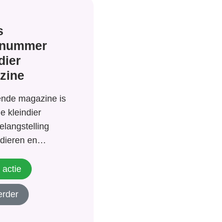
s
fnummer
dier
zine
lende magazine is
de kleindier
belangstelling
sdieren en
it magazine
 waard. Vraag nu
 actie
mer aan!
erder