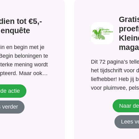
Grati
dien tot €5,-
proe
 enquête
Klein
maga
 in en begin met je
Begin beloningen te
Dit 72 pagina’s tel
sterke mening wordt
het tijdschrift voor 
cepteerd. Maar ook
liefhebber! Heb jij 
 ertoe! Heb je een
voor pluimvee, pel
ver mode of nieuwe
de actie
sierduiven dan is d
n controversiële
absoluut de moeite
Naar de
 verder
oorbeeld
je gratis proefnum
Lees v