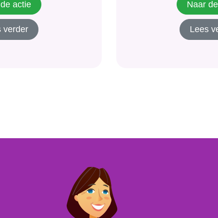
t kun je van van
ontvang een gratis 
de actie
Naar de
detracker
bestelling. Gratis t
 verder
Lees v
rijven banners...
BeNeLux.