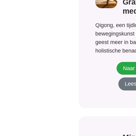
Gra
med
Qigong, een tijd
bewegingskunst 
geest meer in ba
holistische bena
gezondheid comb
ademhaling en me
Naar 
van voordelen v
Lees
zich eraan wijde
met de kerngedac
vitale levensener