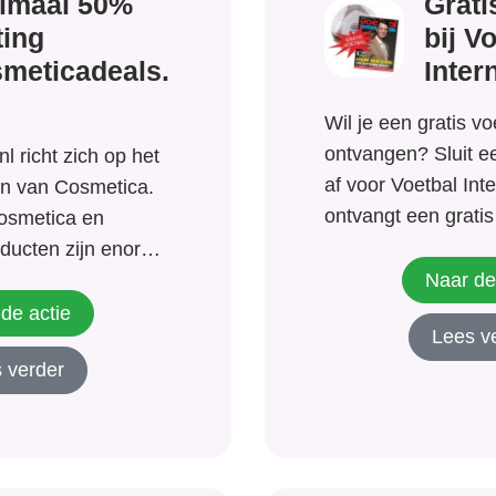
imaal 50%
Grati
ting
bij V
meticadeals.
Inter
Wil je een gratis vo
ontvangen? Sluit 
l richt zich op het
af voor Voetbal Inte
n van Cosmetica.
ontvangt een gratis
osmetica en
weken gratis! Als a
ducten zijn enorm
hoogte van het alle
Naar de
kunstmatig hoog
voetbalnieuws? Dan
ticaDeals brengt
de actie
Lees v
International wat v
randering in en
 verder
toegang tot VI Pre
ere dag een nieuwe
geen moment...
 met minimaal 50%
n van...