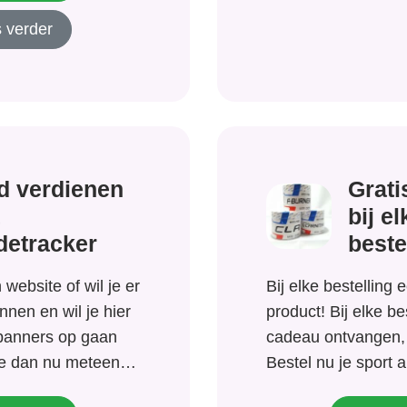
 verder
d verdienen
Grati
bij el
detracker
beste
website of wil je er
Bij elke bestelling 
nnen en wil je hier
product! Bij elke be
 banners op gaan
cadeau ontvangen, 
je dan nu meteen
Bestel nu je sport a
adetracker. Met een
superfoods of sup