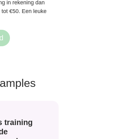
ng in rekening dan
 tot €50. Een leuke
d
samples
s training
de