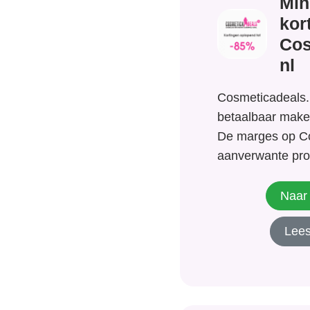
Min
kor
Cos
nl
Cosmeticadeals.n
betaalbaar make
De marges op C
aanverwante pro
en worden vaak 
gehouden. Cosme
Naar 
daar vanaf nu ve
Lees
presenteert ied
Cosmetica Deal
korting! Producte