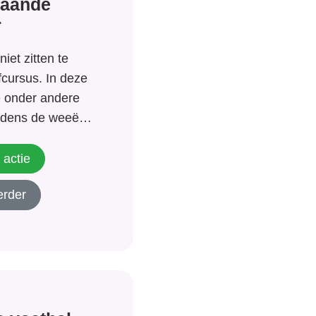
taande
r
iet zitten te
cursus. In deze
je onder andere
ijdens de weeën
s de vliezen
proactieve
 actie
tis video
erder