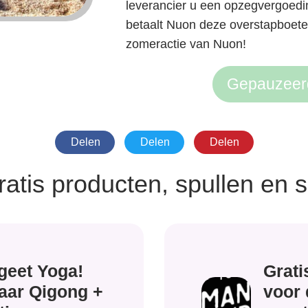
leverancier u een opzegvergoedi
betaalt Nuon deze overstapboete
zomeractie van Nuon!
Gepauzeer
Delen
Delen
Delen
ratis producten, spullen en 
geet Yoga!
Grati
aar Qigong +
voor 