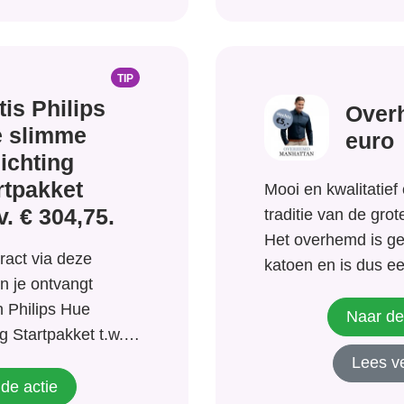
TIP
tis Philips
Over
 slimme
euro
lichting
rtpakket
Mooi en kwalitatief
v. € 304,75.
traditie van de gro
Het overhemd is g
ract via deze
katoen en is dus e
en je ontvangt
strijken. Geschikt v
n Philips Hue
gelegenheid. Dit pr
Naar de
g Startpakket t.w.v.
overhemd kost nor
Lees v
ontvangt hem nu ex
de actie
€5,00. Een bespari