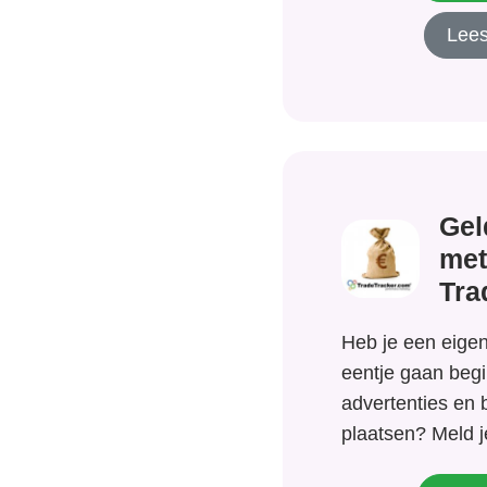
Lees
Gel
met
Tra
Heb je een eigen 
eentje gaan begi
advertenties en
plaatsen? Meld 
gratis aan bij Tr