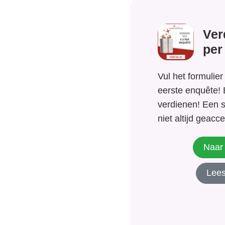
Ver
per
Vul het formulier
eerste enquête! 
verdienen! Een 
niet altijd geac
jouw mening doet
sterke mening o
Naar 
films? Heb je ee
Lees
mening over bijv
tandpasta!...