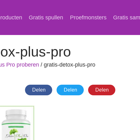
producten
Gratis spullen
Proefmonsters
Gratis sa
tox-plus-pro
us Pro proberen
/
gratis-detox-plus-pro
Delen
Delen
Delen