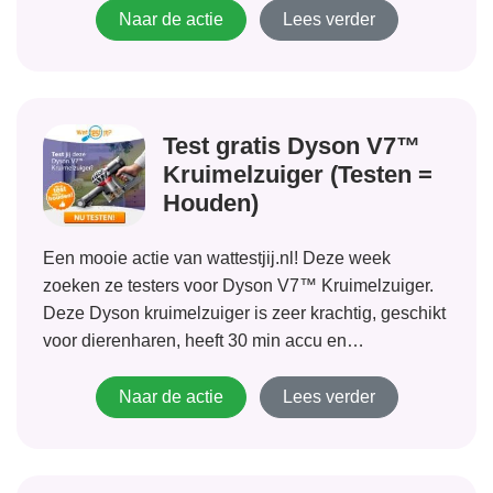
Naar de actie
Lees verder
Test gratis Dyson V7™
Kruimelzuiger (Testen =
Houden)
Een mooie actie van wattestjij.nl! Deze week
zoeken ze testers voor Dyson V7™ Kruimelzuiger.
Deze Dyson kruimelzuiger is zeer krachtig, geschikt
voor dierenharen, heeft 30 min accu en
verschillende borstels. De winkelwaarde van deze
krachtpatser is €379,- maar wordt jij geselecteerd
Naar de actie
Lees verder
als tester dan mag...