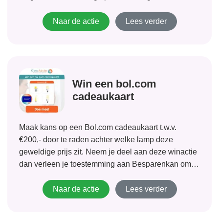
stroom van Nuon Energie ontvangen. Dit komt er
concreet op neer dat u dus 3 maanden...
Naar de actie
Lees verder
Win een bol.com
cadeaukaart
Maak kans op een Bol.com cadeaukaart t.w.v.
€200,- door te raden achter welke lamp deze
geweldige prijs zit. Neem je deel aan deze winactie
dan verleen je toestemming aan Besparenkan om
eenmalig telefonisch contact met je op te nemen. Ze
zullen je een vrijblijvend en...
Naar de actie
Lees verder