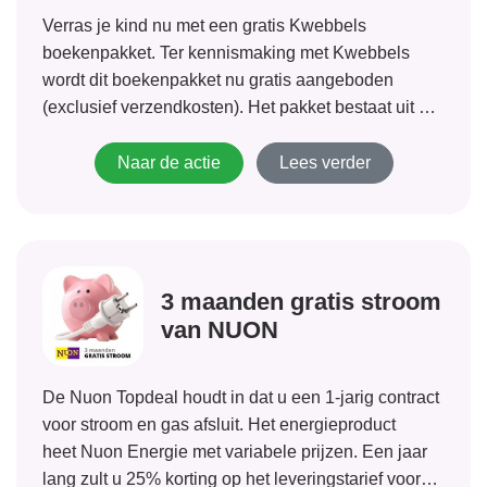
Verras je kind nu met een gratis Kwebbels
boekenpakket. Ter kennismaking met Kwebbels
wordt dit boekenpakket nu gratis aangeboden
(exclusief verzendkosten). Het pakket bestaat uit 4
leuke lees-, en doeboeken van bekende merken en
wordt samengesteld op basis van de leeftijd en het
Naar de actie
Lees verder
geslacht van...
3 maanden gratis stroom
van NUON
De Nuon Topdeal houdt in dat u een 1-jarig contract
voor stroom en gas afsluit. Het energieproduct
heet Nuon Energie met variabele prijzen. Een jaar
lang zult u 25% korting op het leveringstarief voor