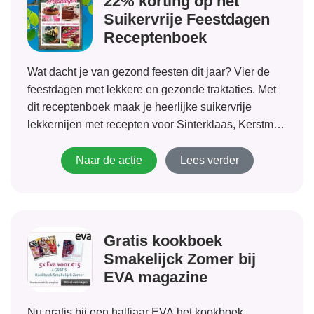
22% korting op het
Suikervrije Feestdagen
Receptenboek
Wat dacht je van gezond feesten dit jaar? Vier de
feestdagen met lekkere en gezonde traktaties. Met
dit receptenboek maak je heerlijke suikervrije
lekkernijen met recepten voor Sinterklaas, Kerstmis
en Oudjaar. Nu met 22% korting!
Naar de actie
Lees verder
Gratis kookboek
Smakelijck Zomer bij
EVA magazine
Nu gratis bij een halfjaar EVA het kookboek